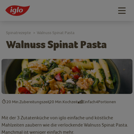
Togg
navig
Spinatrezepte
Walnuss Spinat Pasta
>
Walnuss Spinat Pasta
20 Min.
Zubereitungszeit
20 Min.
Kochzeit
Einfach
4
Portionen
Mit der 3 Zutatenküche von iglo einfache und köstliche
Mahlzeiten zaubern wie die verlockende Walnuss Spinat Pasta.
Manchmal ist weniger einfach mehr.