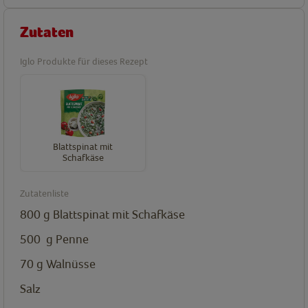
Zutaten
Iglo Produkte für dieses Rezept
Blattspinat mit
Schafkäse
Zutatenliste
800
g
Blattspinat mit Schafkäse
500
g
Penne
70
g
Walnüsse
Salz