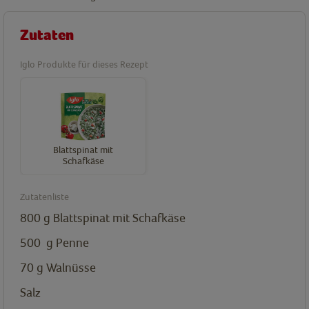
Zutaten
Iglo Produkte für dieses Rezept
Blattspinat mit
Schafkäse
Zutatenliste
800
g
Blattspinat mit Schafkäse
500
g
Penne
70
g
Walnüsse
Salz