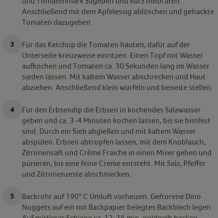
und Tomatenmark zugeben und kurz mitbraten.
Anschließend mit dem Apfelessig ablöschen und gehackte
Tomaten dazugeben.
Für das Ketchup die Tomaten häuten, dafür auf der
Unterseite kreuzweise einritzen. Einen Topf mit Wasser
aufkochen und Tomaten ca. 30 Sekunden lang im Wasser
sieden lassen. Mit kaltem Wasser abschrecken und Haut
abziehen. Anschließend klein würfeln und beiseite stellen.
Für den Erbsendip die Erbsen in kochendes Salzwasser
geben und ca. 3-4 Minuten kochen lassen, bis sie bissfest
sind. Durch ein Sieb abgießen und mit kaltem Wasser
abspülen. Erbsen abtropfen lassen, mit dem Knoblauch,
Zitronensaft und Crème Fraiche in einen Mixer geben und
pürieren, bis eine feine Creme entsteht. Mit Salz, Pfeffer
und Zitronenzeste abschmecken.
Backrohr auf 190° C Umluft vorheizen. Gefrorene Dino
Nuggets auf ein mit Backpapier belegtes Backblech legen.
Auf mittlerer Schiene ca. 12-15 min. goldgelb backen,