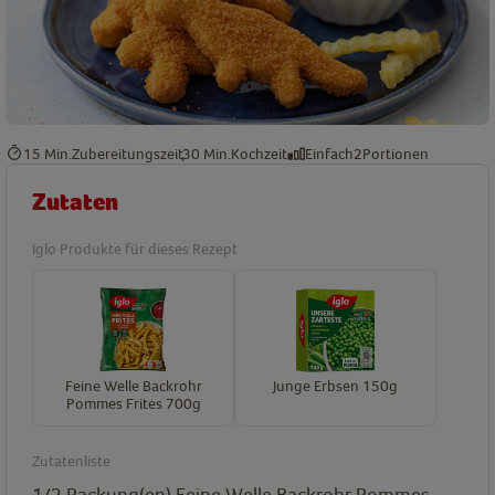
15 Min.
Zubereitungszeit
30 Min.
Kochzeit
Einfach
2
Portionen
Zutaten
Iglo Produkte für dieses Rezept
Feine Welle Backrohr
Junge Erbsen 150g
Pommes Frites 700g
Zutatenliste
1/2
Packung(en)
Feine Welle Backrohr Pommes