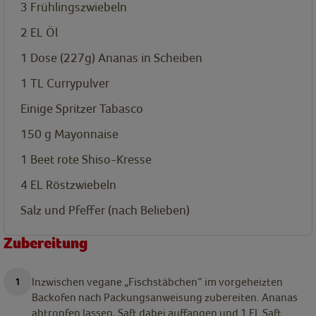
3
Frühlingszwiebeln
2
EL
Öl
1
Dose (227g) Ananas in Scheiben
1
TL
Currypulver
Einige Spritzer Tabasco
150
g
Mayonnaise
1 Beet rote Shiso-Kresse
4
EL
Röstzwiebeln
Salz und Pfeffer (nach Belieben)
Zubereitung
Inzwischen vegane „Fischstäbchen“ im vorgeheizten
Backofen nach Packungsanweisung zubereiten. Ananas
abtropfen lassen, Saft dabei auffangen und 1 EL Saft