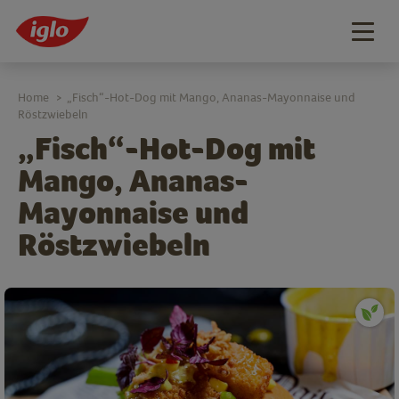
Togg
navig
Home
„Fisch“-Hot-Dog mit Mango, Ananas-Mayonnaise und
>
Röstzwiebeln
„Fisch“-Hot-Dog mit
Mango, Ananas-
Mayonnaise und
Röstzwiebeln