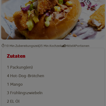
10 Min.
Zubereitungszeit
35 Min.
Kochzeit
Mittel
4
Portionen
Zutaten
1
Packung(en)
4
Hot-Dog-Brötchen
1
Mango
3
Frühlingszwiebeln
2
EL
Öl