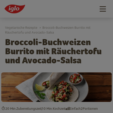
Togg
navig
Vegetarische Rezepte
Broccoli-Buchweizen Burrito mit
>
Räuchertofu und Avocado-Salsa
Broccoli-Buchweizen
Burrito mit Räuchertofu
und Avocado-Salsa
20 Min.
Zubereitungszeit
10 Min.
Kochzeit
Einfach
2
Portionen