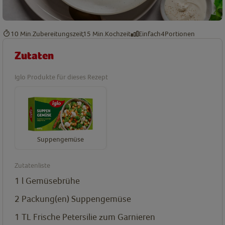
10 Min.
Zubereitungszeit
15 Min.
Kochzeit
Einfach
4
Portionen
Zutaten
Iglo Produkte für dieses Rezept
Suppengemüse
Zutatenliste
1
l
Gemüsebrühe
2
Packung(en)
Suppengemüse
1
TL
Frische Petersilie zum Garnieren