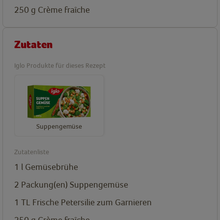
250
g
Crème fraîche
Zutaten
Iglo Produkte für dieses Rezept
Suppengemüse
Zutatenliste
1
l
Gemüsebrühe
2
Packung(en)
Suppengemüse
1
TL
Frische Petersilie zum Garnieren
250
g
Crème fraîche