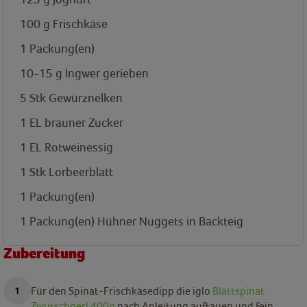
100
g
Frischkäse
1
Packung(en)
10-15
g
Ingwer gerieben
5
Stk
Gewürznelken
1
EL
brauner Zucker
1
EL
Rotweinessig
1
Stk
Lorbeerblatt
1
Packung(en)
1
Packung(en)
Hühner Nuggets in Backteig
Zubereitung
Für den Spinat-Frischkäsedipp die iglo
Blattspinat
Zwutschgerl 400g
nach Anleitung auftauen und fein