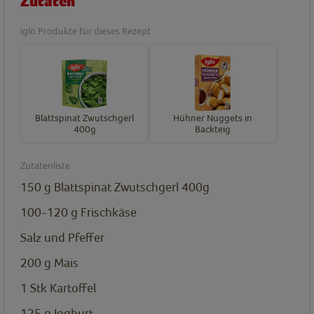
Zutaten
Iglo Produkte für dieses Rezept
Blattspinat Zwutschgerl
Hühner Nuggets in
400g
Backteig
Zutatenliste
150
g
Blattspinat Zwutschgerl 400g
100-120
g
Frischkäse
Salz und Pfeffer
200
g
Mais
1
Stk
Kartoffel
125
g
Joghurt