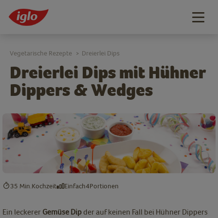
Togg
navig
Vegetarische Rezepte
Dreierlei Dips
>
Dreierlei Dips mit Hühner
Dippers & Wedges
35 Min.
Kochzeit
Einfach
4
Portionen
Ein leckerer
Gemüse Dip
der auf keinen Fall bei Hühner Dippers