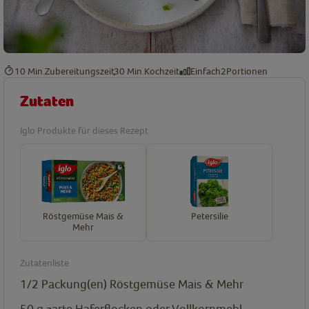
10 Min.
Zubereitungszeit
30 Min.
Kochzeit
Einfach
2
Portionen
Zutaten
Iglo Produkte für dieses Rezept
Röstgemüse Mais &
Petersilie
Mehr
Zutatenliste
1/2
Packung(en)
Röstgemüse Mais & Mehr
50
g
zarte Haferflocken oder Vollkornmehl