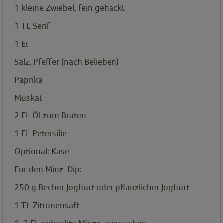
1
kleine Zwiebel, fein gehackt
1
TL
Senf
1
Ei
Salz, Pfeffer (nach Belieben)
Paprika
Muskat
2
EL
Öl zum Braten
1
EL
Petersilie
Optional: Käse
Für den Minz-Dip:
250
g
Becher Joghurt oder pflanzlicher Joghurt
1
TL
Zitronensaft
1-2
EL
gehackte Minze, gewaschen