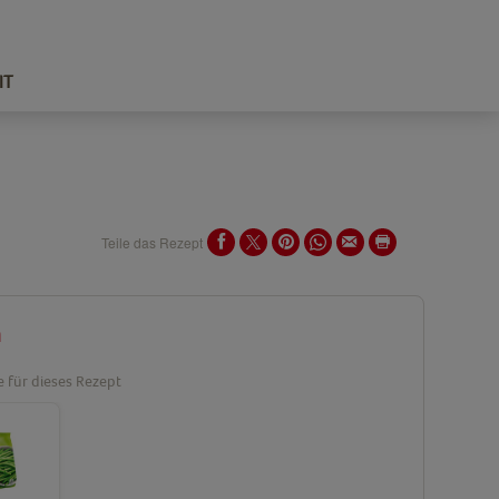
IT
Teile das Rezept
n
e für dieses Rezept