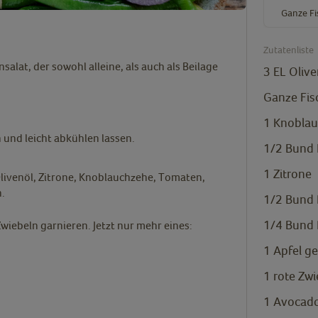
Ganze Fi
Zutatenliste
salat, der sowohl alleine, als auch als Beilage
3
EL
Olive
Ganze Fis
1
Knoblau
 und leicht abkühlen lassen.
1/2
Bund 
1
Zitrone
Olivenöl, Zitrone, Knoblauchzehe, Tomaten,
.
1/2
Bund P
1/4
Bund D
iebeln garnieren. Jetzt nur mehr eines:
1
Apfel ge
1
rote Zwi
1
Avocad