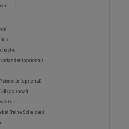
solen
nöl
olen
chzehe
Koriander (optional)
etersilie (optional)
ill (optional)
würfelt
ebel (feine Scheiben)
o