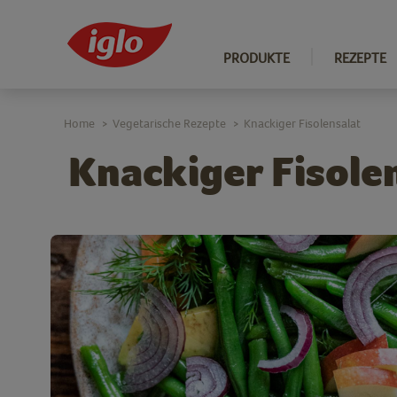
PRODUKTE
REZEPTE
Home
Vegetarische Rezepte
Knackiger Fisolensalat
>
>
Knackiger Fisole