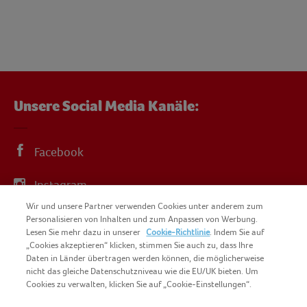
Unsere Social Media Kanäle:
Facebook
Instagram
Wir und unsere Partner verwenden Cookies unter anderem zum
YouTube
Personalisieren von Inhalten und zum Anpassen von Werbung.
Lesen Sie mehr dazu in unserer
Cookie-Richtlinie
. Indem Sie auf
„Cookies akzeptieren“ klicken, stimmen Sie auch zu, dass Ihre
Daten in Länder übertragen werden können, die möglicherweise
nicht das gleiche Datenschutzniveau wie die EU/UK bieten. Um
Cookies zu verwalten, klicken Sie auf „Cookie-Einstellungen“.