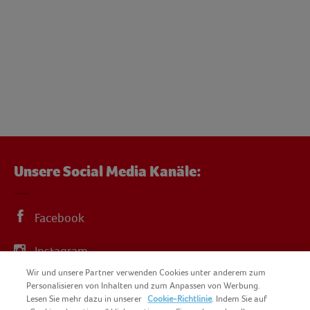
Unsere Social Media Kanäle:
Facebook
Instagram
Wir und unsere Partner verwenden Cookies unter anderem zum
YouTube
Personalisieren von Inhalten und zum Anpassen von Werbung.
Lesen Sie mehr dazu in unserer
Cookie-Richtlinie
. Indem Sie auf