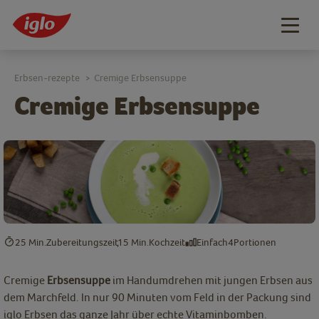
Togg
navig
Erbsen-rezepte
Cremige Erbsensuppe
>
Cremige Erbsensuppe
25 Min.
Zubereitungszeit
15 Min.
Kochzeit
Einfach
4
Portionen
Cremige
Erbsensuppe
im Handumdrehen mit jungen Erbsen aus
dem Marchfeld. In nur 90 Minuten vom Feld in der Packung sind
iglo Erbsen das ganze Jahr über echte Vitaminbomben.