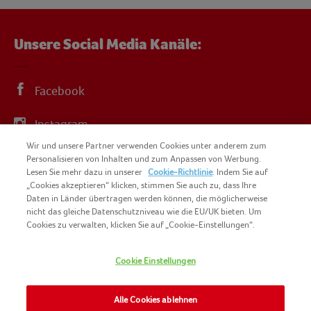
Unsere Social Media Kanäle:
Facebook
Instagram
Wir und unsere Partner verwenden Cookies unter anderem zum
YouTube
Personalisieren von Inhalten und zum Anpassen von Werbung.
Lesen Sie mehr dazu in unserer
Cookie-Richtlinie
. Indem Sie auf
„Cookies akzeptieren“ klicken, stimmen Sie auch zu, dass Ihre
Daten in Länder übertragen werden können, die möglicherweise
nicht das gleiche Datenschutzniveau wie die EU/UK bieten. Um
Cookies zu verwalten, klicken Sie auf „Cookie-Einstellungen“.
COPYRIGHT IGLO 2025
SITEMAP
Cookie Einstellungen
COOKIE-RICHTLINIE
KONTAKT
IMPRESSUM
Alle Cookies ablehnen