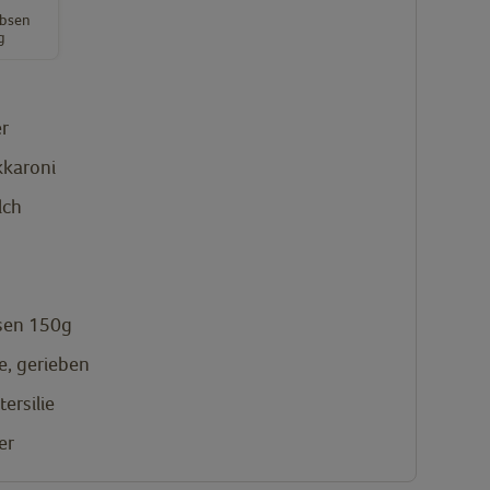
rbsen
g
er
karoni
lch
sen 150g
e, gerieben
tersilie
er