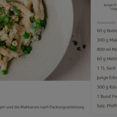
Junge E
150
Zutatenliste
60
g
Butt
300
g
Mak
800
ml
Mi
60
g
Mehl
1
TL
Senf
Junge Erb
300
g
Käs
1
Bund
Pe
Salz, Pfeff
ngen und die Makkaroni nach Packungsanleitung