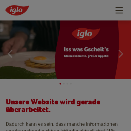
Togg
navig
Unsere Website wird gerade
überarbeitet.
Dadurch kann es sein, dass manche Informationen
vorübergehend nicht vollständig aktuell sind. Wir