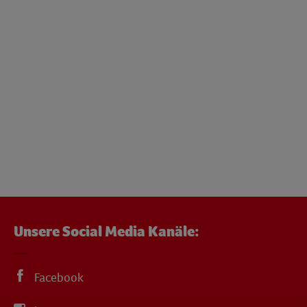
Gebratene
Cremespinat
Nudeln mit
mit
Ideenküche
Kartoffeln
Protein
und
Mix
Spiegelei
Unsere Social Media Kanäle:
Facebook