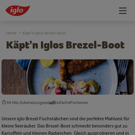
Togg
navig
Home
Käpt’n Iglos Brezel-Boot
>
Käpt’n Iglos Brezel-Boot
30 Min.
Zubereitungszeit
Einfach
4
Portionen
Unsere iglo Brezel Fischstäbchen sind die perfekte Mahlzeit für
kleine Seeräuber. Das Brezel-Boot schmeckt besonders gut zu
Kartoffeln und kleinen Radieschen. Gleich ausprobieren und in