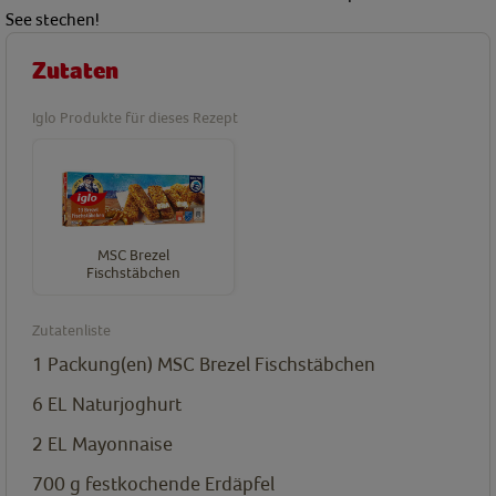
See stechen!
Zutaten
Iglo Produkte für dieses Rezept
MSC Brezel
Fischstäbchen
Zutatenliste
1
Packung(en)
MSC Brezel Fischstäbchen
6
EL
Naturjoghurt
2
EL
Mayonnaise
700
g
festkochende Erdäpfel