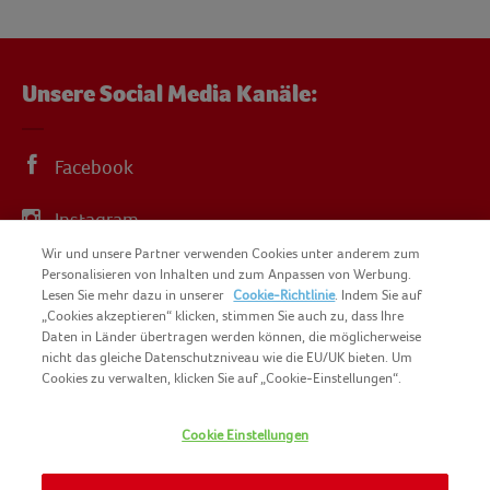
Unsere Social Media Kanäle:
Facebook
Instagram
Wir und unsere Partner verwenden Cookies unter anderem zum
YouTube
Personalisieren von Inhalten und zum Anpassen von Werbung.
Lesen Sie mehr dazu in unserer
Cookie-Richtlinie
. Indem Sie auf
„Cookies akzeptieren“ klicken, stimmen Sie auch zu, dass Ihre
Daten in Länder übertragen werden können, die möglicherweise
nicht das gleiche Datenschutzniveau wie die EU/UK bieten. Um
Cookies zu verwalten, klicken Sie auf „Cookie-Einstellungen“.
COPYRIGHT IGLO 2025
SITEMAP
Cookie Einstellungen
COOKIE-RICHTLINIE
KONTAKT