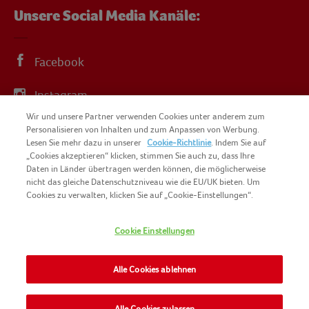
Unsere Social Media Kanäle:
Facebook
Instagram
Wir und unsere Partner verwenden Cookies unter anderem zum
YouTube
Personalisieren von Inhalten und zum Anpassen von Werbung.
Lesen Sie mehr dazu in unserer
Cookie-Richtlinie
. Indem Sie auf
„Cookies akzeptieren“ klicken, stimmen Sie auch zu, dass Ihre
Daten in Länder übertragen werden können, die möglicherweise
nicht das gleiche Datenschutzniveau wie die EU/UK bieten. Um
Cookies zu verwalten, klicken Sie auf „Cookie-Einstellungen“.
COPYRIGHT IGLO 2025
SITEMAP
Cookie Einstellungen
COOKIE-RICHTLINIE
KONTAKT
IMPRESSUM
Alle Cookies ablehnen
NOMAD FOODS
NUTZUNGSBEDINGUNGEN
PRIVACY POLICY
Alle Cookies zulassen