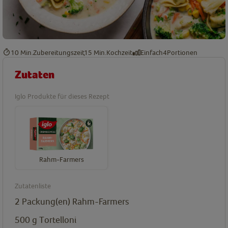
10 Min.
Zubereitungszeit
15 Min.
Kochzeit
Einfach
4
Portionen
Zutaten
Iglo Produkte für dieses Rezept
Rahm-Farmers
Zutatenliste
2
Packung(en)
Rahm-Farmers
500
g
Tortelloni