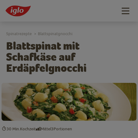
Togg
navig
Spinatrezepte
Blattspinatgnocchi
>
Blattspinat mit
Schafkäse auf
Erdäpfelgnocchi
30 Min.
Kochzeit
Mittel
3
Portionen