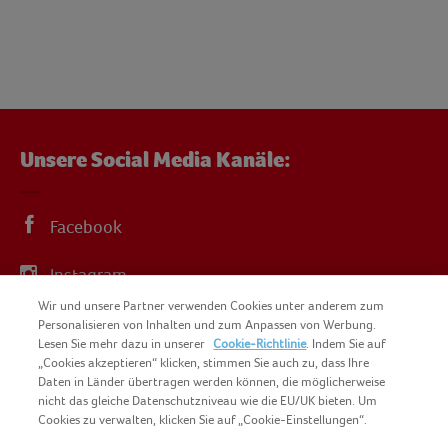
Unsere Social Media Kanäle:
Facebook
Instagram
Wir und unsere Partner verwenden Cookies unter anderem zum
YouTube
Personalisieren von Inhalten und zum Anpassen von Werbung.
Lesen Sie mehr dazu in unserer
Cookie-Richtlinie
. Indem Sie auf
„Cookies akzeptieren“ klicken, stimmen Sie auch zu, dass Ihre
Daten in Länder übertragen werden können, die möglicherweise
nicht das gleiche Datenschutzniveau wie die EU/UK bieten. Um
Cookies zu verwalten, klicken Sie auf „Cookie-Einstellungen“.