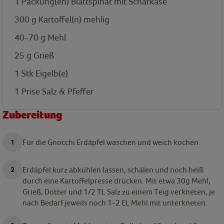
1
Packung(en)
Blattspinat mit Schafkäse
300
g
Kartoffel(n)
mehlig
40-70
g
Mehl
25
g
Grieß
1
Stk
Eigelb(e)
1
Prise
Salz & Pfeffer
Zubereitung
Für die Gnocchi Erdäpfel waschen und weich kochen.
Erdäpfel kurz abkühlen lassen, schälen und noch heiß
durch eine Kartoffelpresse drücken. Mit etwa 30g Mehl,
Grieß, Dotter und 1/2 TL Salz zu einem Teig verkneten, je
nach Bedarf jeweils noch 1-2 EL Mehl mit unterkneten.