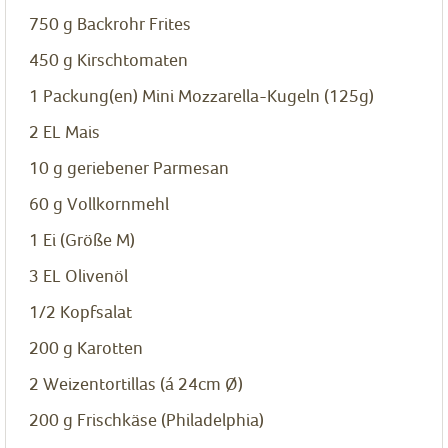
750
g
Backrohr Frites
450
g
Kirschtomaten
1
Packung(en)
Mini Mozzarella-Kugeln (125g)
2
EL
Mais
10
g
geriebener Parmesan
60
g
Vollkornmehl
1
Ei (Größe M)
3
EL
Olivenöl
1/2
Kopfsalat
200
g
Karotten
2
Weizentortillas (á 24cm Ø)
200
g
Frischkäse (Philadelphia)