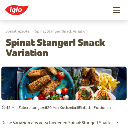
Togg
navig
Spinatrezepte
Spinat Stangerl Snack Variation
>
Spinat Stangerl Snack
Variation
45 Min.
Zubereitungszeit
20 Min.
Kochzeit
Einfach
4
Portionen
Diese Variation aus verschiedenen Spinat Stangerl Snacks ist