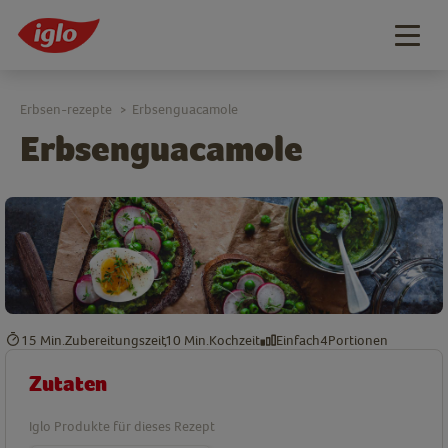
Togg
navig
Erbsen-rezepte
Erbsenguacamole
>
Erbsenguacamole
15 Min.
Zubereitungszeit
10 Min.
Kochzeit
Einfach
4
Portionen
Zutaten
Iglo Produkte für dieses Rezept