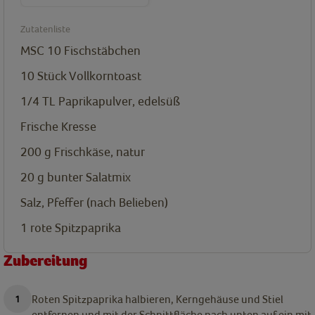
Zutatenliste
MSC 10 Fischstäbchen
10
Stück Vollkorntoast
1/4
TL
Paprikapulver, edelsüß
Frische Kresse
200
g
Frischkäse, natur
20
g
bunter Salatmix
Salz, Pfeffer (nach Belieben)
1
rote Spitzpaprika
Zubereitung
Roten Spitzpaprika halbieren, Kerngehäuse und Stiel
entfernen und mit der Schnittfläche nach unten auf ein mit