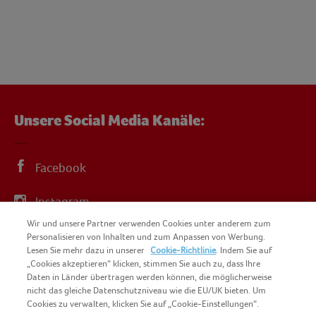
Unsere Social Media Kanäle:
Facebook
Instagram
Wir und unsere Partner verwenden Cookies unter anderem zum
YouTube
Personalisieren von Inhalten und zum Anpassen von Werbung.
Lesen Sie mehr dazu in unserer
Cookie-Richtlinie
. Indem Sie auf
„Cookies akzeptieren“ klicken, stimmen Sie auch zu, dass Ihre
Daten in Länder übertragen werden können, die möglicherweise
nicht das gleiche Datenschutzniveau wie die EU/UK bieten. Um
Cookies zu verwalten, klicken Sie auf „Cookie-Einstellungen“.