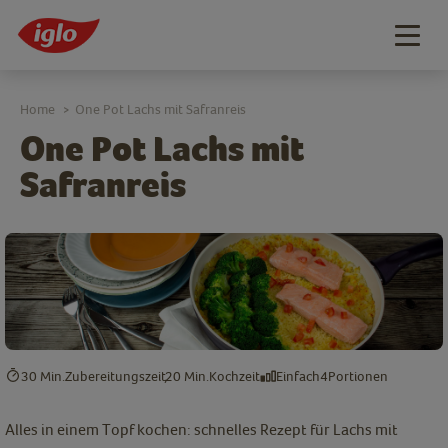
Togg
navig
Home
One Pot Lachs mit Safranreis
>
One Pot Lachs mit
Safranreis
30 Min.
Zubereitungszeit
20 Min.
Kochzeit
Einfach
4
Portionen
Alles in einem Topf kochen: schnelles Rezept für Lachs mit