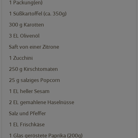
1
Packung(en)
1
Süßkartoffel (ca. 350g)
300
g
Karotten
3
EL
Olivenöl
Saft von einer Zitrone
1
Zucchini
250
g
Kirschtomaten
25
g
salziges Popcorn
1
EL
heller Sesam
2
EL
gemahlene Haselnüsse
Salz und Pfeffer
1
EL
Frischkäse
1
Glas geröstete Paprika (200g)