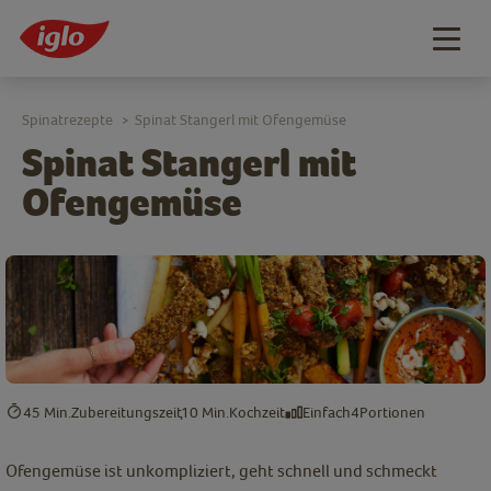
Togg
navig
Spinatrezepte
Spinat Stangerl mit Ofengemüse
>
Spinat Stangerl mit
Ofengemüse
45 Min.
Zubereitungszeit
10 Min.
Kochzeit
Einfach
4
Portionen
Ofengemüse ist unkompliziert, geht schnell und schmeckt