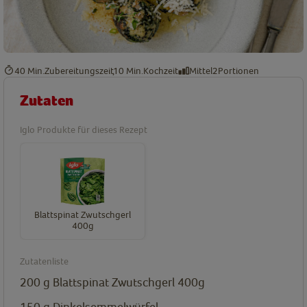
40 Min.
Zubereitungszeit
10 Min.
Kochzeit
Mittel
2
Portionen
Zutaten
Iglo Produkte für dieses Rezept
Blattspinat Zwutschgerl
400g
Zutatenliste
200
g
Blattspinat Zwutschgerl 400g
150
g
Dinkelsemmelwürfel