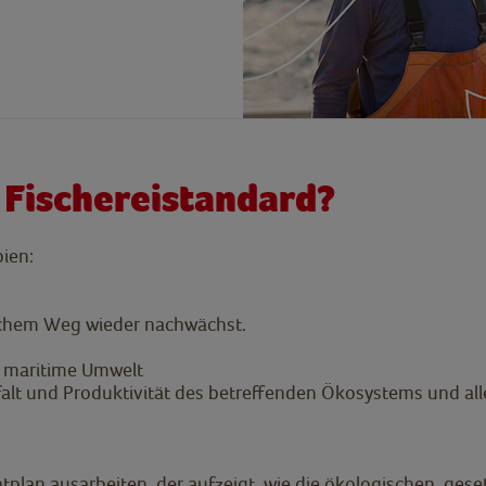
 Fischereistandard?
pien:
rlichem Weg wieder nachwächst.
ie maritime Umwelt
lfalt und Produktivität des betreffenden Ökosystems und al
lan ausarbeiten, der aufzeigt, wie die ökologischen, gese