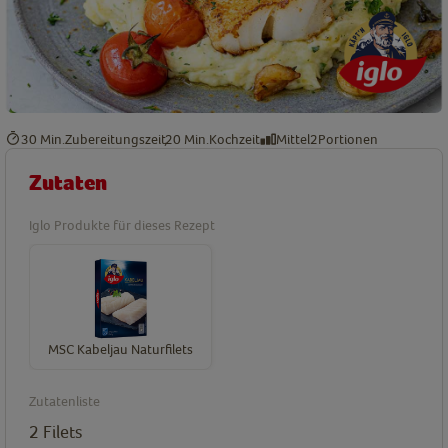
30 Min.
Zubereitungszeit
20 Min.
Kochzeit
Mittel
2
Portionen
Zutaten
Iglo Produkte für dieses Rezept
MSC Kabeljau Naturfilets
Zutatenliste
2
Filets