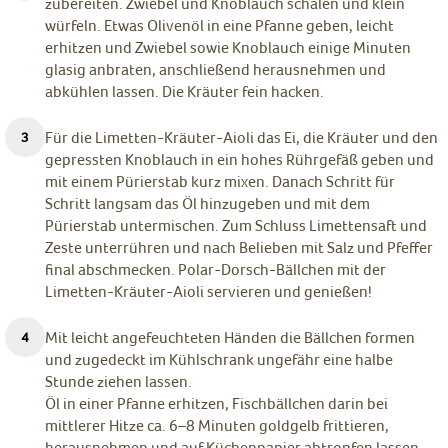
zubereiten. Zwiebel und Knoblauch schälen und klein
würfeln. Etwas Olivenöl in eine Pfanne geben, leicht
erhitzen und Zwiebel sowie Knoblauch einige Minuten
glasig anbraten, anschließend herausnehmen und
abkühlen lassen. Die Kräuter fein hacken.
Für die Limetten-Kräuter-Aioli das Ei, die Kräuter und den
gepressten Knoblauch in ein hohes Rührgefäß geben und
mit einem Pürierstab kurz mixen. Danach Schritt für
Schritt langsam das Öl hinzugeben und mit dem
Pürierstab untermischen. Zum Schluss Limettensaft und
Zeste unterrühren und nach Belieben mit Salz und Pfeffer
final abschmecken. Polar-Dorsch-Bällchen mit der
Limetten-Kräuter-Aioli servieren und genießen!
Mit leicht angefeuchteten Händen die Bällchen formen
und zugedeckt im Kühlschrank ungefähr eine halbe
Stunde ziehen lassen.
Öl in einer Pfanne erhitzen, Fischbällchen darin bei
mittlerer Hitze ca. 6–8 Minuten goldgelb frittieren,
herausnehmen und auf Küchenpapier abtropfen lassen.