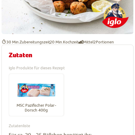
30 Min.
Zubereitungszeit
20 Min.
Kochzeit
Mittel
2
Portionen
Zutaten
Iglo Produkte für dieses Rezept
MSC Pazifischer Polar-
Dorsch 400g
Zutatenliste
Für ca. 20 - 25 Bällchen benötigt ihr: