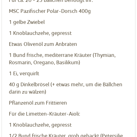
MSC Pazifischer Polar-Dorsch 400g
1
gelbe Zwiebel
1
Knoblauchzehe, gepresst
Etwas Olivenöl zum Anbraten
1
Bund frische, mediterrane Kräuter (Thymian,
Rosmarin, Oregano, Basilikum)
1
Ei, verquirlt
40
g
Dinkelbrösel (+ etwas mehr, um die Bällchen
darin zu wälzen)
Pflanzenöl zum Frittieren
Für die Limetten-Kräuter-Aioli:
1
Knoblauchzehe, gepresst
1/2
Bund frische Kräuter, grob gehackt (Petersilie,