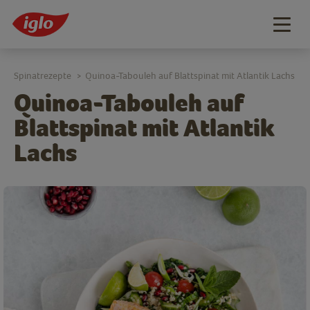
Togg
navig
Spinatrezepte
Quinoa-Tabouleh auf Blattspinat mit Atlantik Lachs
>
Quinoa-Tabouleh auf
Blattspinat mit Atlantik
Lachs