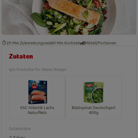
20 Min.
Zubereitungszeit
40 Min.
Kochzeit
Mittel
2
Portionen
Zutaten
Iglo Produkte für dieses Rezept
ASC Atlantik Lachs
Blattspinat Zwutschgerl
Naturfilets
400g
Zutatenliste
2
Filets