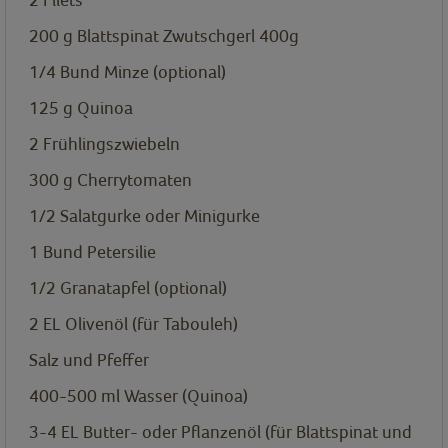
200
g
Blattspinat Zwutschgerl 400g
1/4
Bund Minze (optional)
125
g
Quinoa
2
Frühlingszwiebeln
300
g
Cherrytomaten
1/2
Salatgurke oder Minigurke
1
Bund Petersilie
1/2
Granatapfel (optional)
2
EL
Olivenöl (für Tabouleh)
Salz und Pfeffer
400-500
ml
Wasser (Quinoa)
3-4
EL
Butter- oder Pflanzenöl (für Blattspinat und