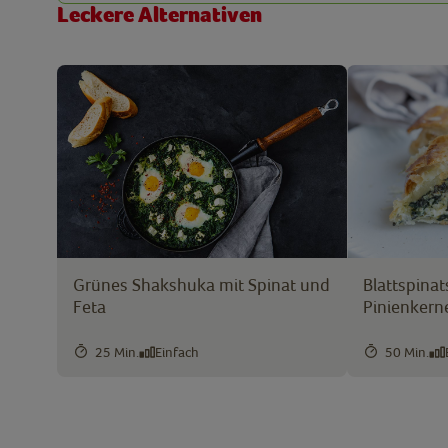
Leckere Alternativen
Grünes Shakshuka mit Spinat und
Blattspinat
Feta
Pinienkern
25 Min.
Einfach
50 Min.