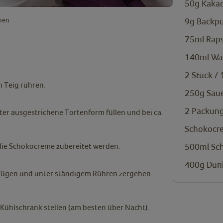
50g
Kaka
nen
9g
Backpu
75ml
Raps
140ml
Wa
2 Stück /
n Teig rühren.
250g
Sau
2 Packung
ter ausgestrichene Tortenform füllen und bei ca.
Schokocr
500ml
Sc
die Schokocreme zubereitet werden.
400g
Dunk
ufügen und unter ständigem Rühren zergehen
Kühlschrank stellen (am besten über Nacht).