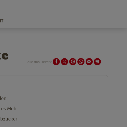
IT
ke
Teile das Rezept
n
den:
tes Mehl
ubzucker