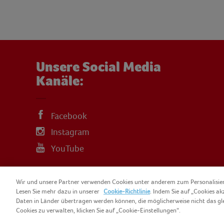
Unsere Social Media
Kanäle:
Facebook
Instagram
YouTube
Wir und unsere Partner verwenden Cookies unter anderem zum Personalisi
Lesen Sie mehr dazu in unserer
Cookie-Richtlinie
. Indem Sie auf „Cookies ak
Daten in Länder übertragen werden können, die möglicherweise nicht das gl
COPYRIGHT IGLO 2025
SITEMAP
COO
Cookies zu verwalten, klicken Sie auf „Cookie-Einstellungen“.