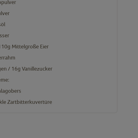
opulver
lver
öl
sser
 110g
Mittelgroße Eier
errahm
en / 16g
Vanillezucker
eme:
hlagobers
le Zartbitterkuvertüre