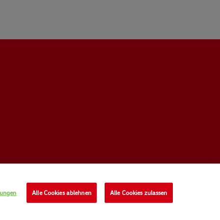
lungen
Alle Cookies ablehnen
Alle Cookies zulassen
UNGSBEDINGUNGEN
PRIVACY POLICY