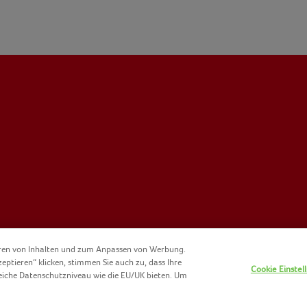
eren von Inhalten und zum Anpassen von Werbung.
zeptieren“ klicken, stimmen Sie auch zu, dass Ihre
Cookie Einstel
eiche Datenschutzniveau wie die EU/UK bieten. Um
KIE-RICHTLINIE
KONTAKT
IMPRESSUM
NOMAD FOODS
NUTZ