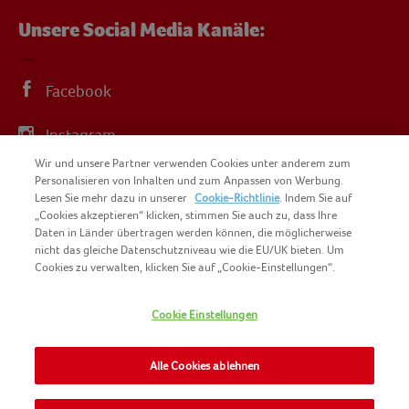
Unsere Social Media Kanäle:
Facebook
Instagram
Wir und unsere Partner verwenden Cookies unter anderem zum
YouTube
Personalisieren von Inhalten und zum Anpassen von Werbung.
Lesen Sie mehr dazu in unserer
Cookie-Richtlinie
. Indem Sie auf
„Cookies akzeptieren“ klicken, stimmen Sie auch zu, dass Ihre
Daten in Länder übertragen werden können, die möglicherweise
nicht das gleiche Datenschutzniveau wie die EU/UK bieten. Um
Cookies zu verwalten, klicken Sie auf „Cookie-Einstellungen“.
COPYRIGHT IGLO 2025
SITEMAP
Cookie Einstellungen
COOKIE-RICHTLINIE
KONTAKT
IMPRESSUM
Alle Cookies ablehnen
NOMAD FOODS
NUTZUNGSBEDINGUNGEN