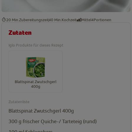
20 Min.
Zubereitungszeit
40 Min.
Kochzeit
Mittel
4
Portionen
Zutaten
Iglo Produkte für dieses Rezept
Blattspinat Zwutschgerl
400g
Zutatenliste
Blattspinat Zwutschgerl 400g
300
g
frischer Quiche-/ Tarteteig (rund)
100
ml
Schlagobers