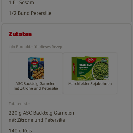
1
EL
Sesam
1/2
Bund
Petersilie
Zutaten
Iglo Produkte für dieses Rezept
ASC Backteig Garnelen
Marchfelder Sojabohnen
mit Zitrone und Petersilie
Zutatenliste
220
g
ASC Backteig Garnelen
mit Zitrone und Petersilie
140
g
Reis