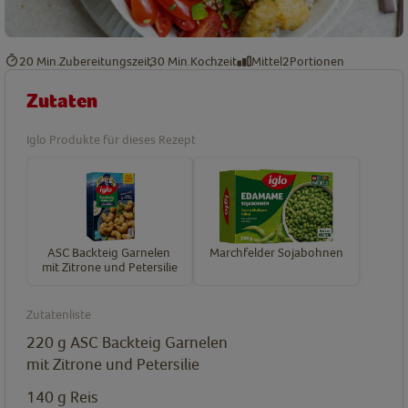
20 Min.
Zubereitungszeit
30 Min.
Kochzeit
Mittel
2
Portionen
Zutaten
Iglo Produkte für dieses Rezept
ASC Backteig Garnelen
Marchfelder Sojabohnen
mit Zitrone und Petersilie
Zutatenliste
220
g
ASC Backteig Garnelen
mit Zitrone und Petersilie
140
g
Reis