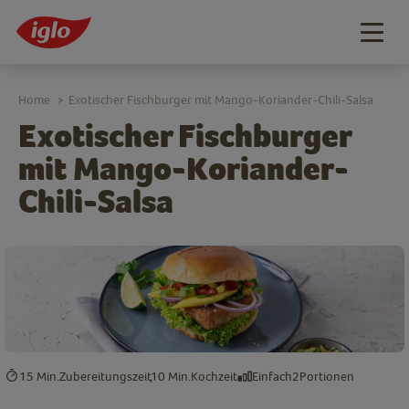
Togg
navig
Home
Exotischer Fischburger mit Mango-Koriander-Chili-Salsa
>
Exotischer Fischburger
mit Mango-Koriander-
Chili-Salsa
15 Min.
Zubereitungszeit
10 Min.
Kochzeit
Einfach
2
Portionen