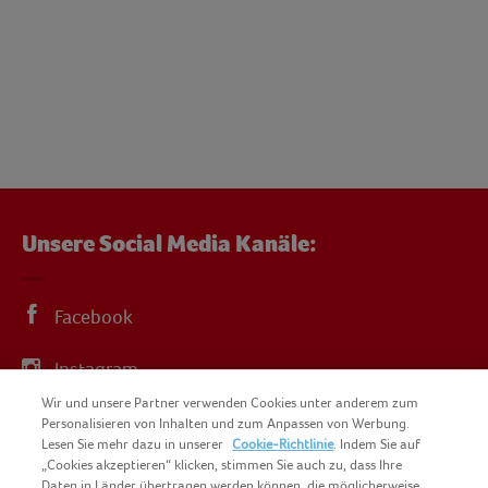
Unsere Social Media Kanäle:
Facebook
Instagram
Wir und unsere Partner verwenden Cookies unter anderem zum
YouTube
Personalisieren von Inhalten und zum Anpassen von Werbung.
Lesen Sie mehr dazu in unserer
Cookie-Richtlinie
. Indem Sie auf
„Cookies akzeptieren“ klicken, stimmen Sie auch zu, dass Ihre
Daten in Länder übertragen werden können, die möglicherweise