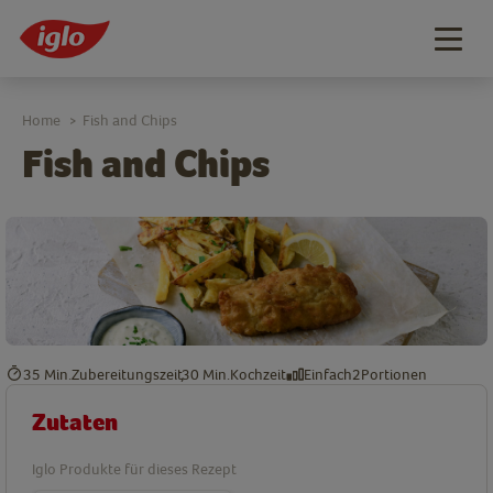
Togg
navig
Home
Fish and Chips
>
Fish and Chips
35 Min.
Zubereitungszeit
30 Min.
Kochzeit
Einfach
2
Portionen
Zutaten
Iglo Produkte für dieses Rezept