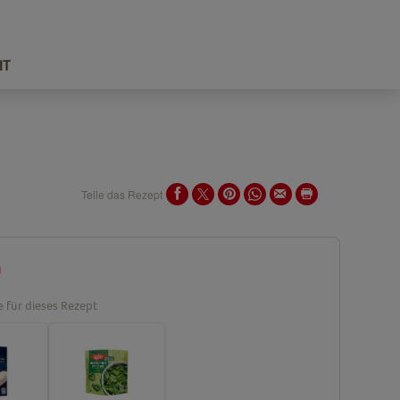
IT
Teile das Rezept
n
e für dieses Rezept