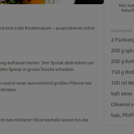
MSC Kab
Naturfi
nd eine tolle Kombination – ausprobieren lohnt
Zutatenliste
2
Packung
200
g
iglo
200
g
Koh
itung auftauen lassen. Den Spinat abdrücken um
den Spinat in grobe Stücke scheiden.
150
g
Rot
100
ml
Wa
en und in einer ausreichend großen Pfanne mit
anbraten.
Saft einer
Olivenöl 
Salz, Pfeff
 bei mittlerer Hitze köcheln lassen bis die