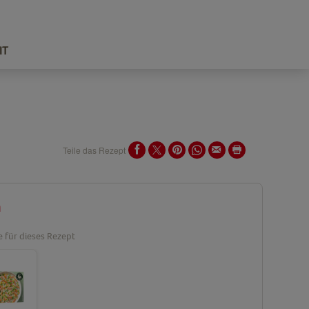
IT
Teile das Rezept
n
e für dieses Rezept