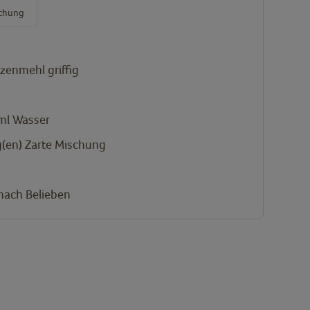
schung
zenmehl griffig
ml
Wasser
(en)
Zarte Mischung
 nach Belieben