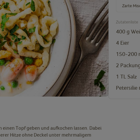
Zarte Mi
Zutatenliste
400
g
Wei
4
Eier
150-200
2
Packung
1
TL
Salz
Petersilie
 einen Topf geben und aufkochen lassen. Dabei
erer Hitze ohne Deckel unter mehrmaligem