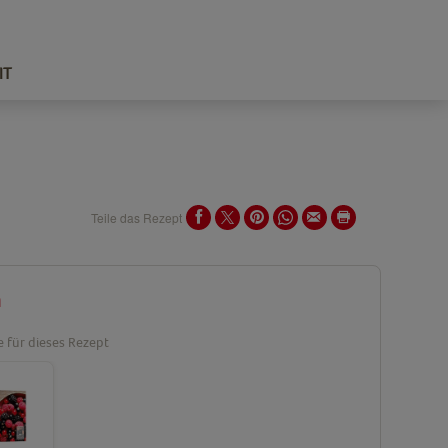
IT
Teile das Rezept
n
e für dieses Rezept