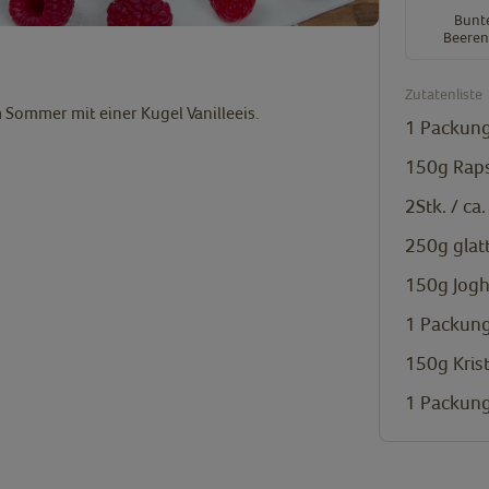
Bunt
Beeren
Zutatenliste
m Sommer mit einer Kugel Vanilleeis.
1 Packung
150g
Rap
2Stk. / ca
250g
glat
150g
Jog
1 Packung
150g
Kris
1 Packung