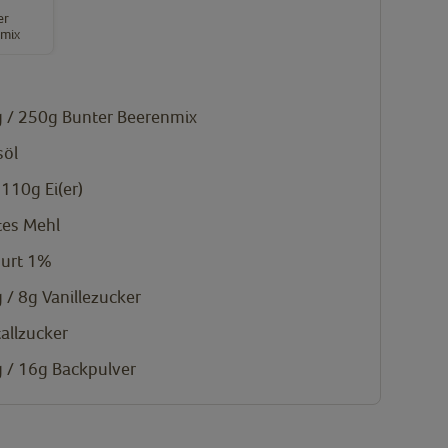
er
mix
 / 250g
Bunter Beerenmix
söl
. 110g
Ei(er)
tes Mehl
hurt 1%
 / 8g
Vanillezucker
tallzucker
 / 16g
Backpulver