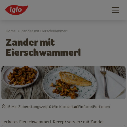
Togg
navig
Home
Zander mit Eierschwammerl
>
Zander mit
Eierschwammerl
15 Min.
Zubereitungszeit
10 Min.
Kochzeit
Einfach
4
Portionen
Leckeres Eierschwammerl-Rezept serviert mit Zander.