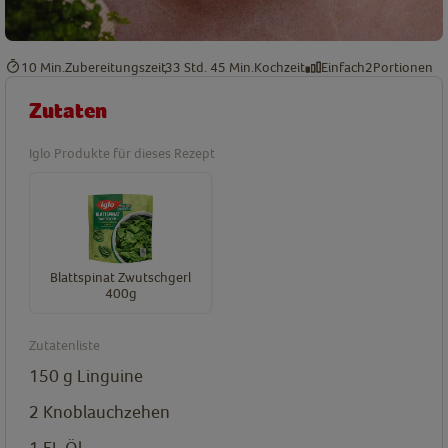
10 Min.
Zubereitungszeit
33 Std. 45 Min.
Kochzeit
Einfach
2
Portionen
Zutaten
Iglo Produkte für dieses Rezept
Blattspinat Zwutschgerl
400g
Zutatenliste
150
g
Linguine
2
Knoblauchzehen
1
EL
Öl