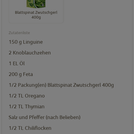
Blattspinat Zwutschgerl
400g
Zutatenliste
150
g
Linguine
2
Knoblauchzehen
1
EL
Öl
200
g
Feta
1/2
Packung(en)
Blattspinat Zwutschgerl 400g
1/2
TL
Oregano
1/2
TL
Thymian
Salz und Pfeffer (nach Belieben)
1/2
TL
Chiliflocken