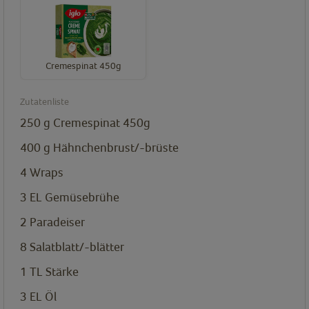
Cremespinat 450g
Zutatenliste
250
g
Cremespinat 450g
400
g
Hähnchenbrust/-brüste
4
Wraps
3
EL
Gemüsebrühe
2
Paradeiser
8
Salatblatt/-blätter
1
TL
Stärke
3
EL
Öl