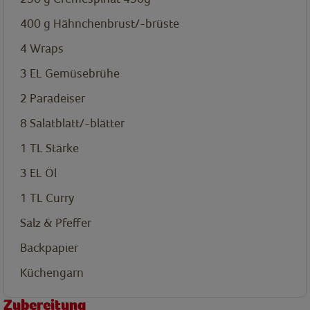
400
g
Hähnchenbrust/-brüste
4
Wraps
3
EL
Gemüsebrühe
2
Paradeiser
8
Salatblatt/-blätter
1
TL
Stärke
3
EL
Öl
1
TL
Curry
Salz & Pfeffer
Backpapier
Küchengarn
Zubereitung