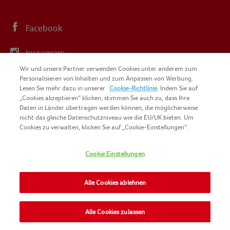
Facebook
Instagram
Wir und unsere Partner verwenden Cookies unter anderem zum
YouTube
Personalisieren von Inhalten und zum Anpassen von Werbung.
Lesen Sie mehr dazu in unserer
Cookie-Richtlinie
. Indem Sie auf
„Cookies akzeptieren“ klicken, stimmen Sie auch zu, dass Ihre
Daten in Länder übertragen werden können, die möglicherweise
nicht das gleiche Datenschutzniveau wie die EU/UK bieten. Um
Cookies zu verwalten, klicken Sie auf „Cookie-Einstellungen“.
COPYRIGHT IGLO 2025
SITEMAP
Cookie Einstellungen
COOKIE-RICHTLINIE
KONTAKT
IMPRESSUM
Alle Cookies ablehnen
NOMAD FOODS
NUTZUNGSBEDINGUNGEN
PRIVACY POLICY
Alle Cookies zulassen