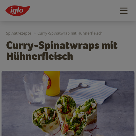
Togg
navig
Spinatrezepte
Curry-Spinatwrap mit Hühnerfleisch
>
Curry-Spinatwraps mit
Hühnerfleisch