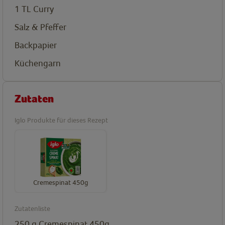
1
TL
Curry
Salz & Pfeffer
Backpapier
Küchengarn
Zutaten
Iglo Produkte für dieses Rezept
Cremespinat 450g
Zutatenliste
250
g
Cremespinat 450g