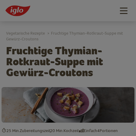
Togg
navig
Vegetarische Rezepte
Fruchtige Thymian-Rotkraut-Suppe mit
>
Gewürz-Croutons
Fruchtige Thymian-
Rotkraut-Suppe mit
Gewürz-Croutons
25 Min.
Zubereitungszeit
20 Min.
Kochzeit
Einfach
4
Portionen