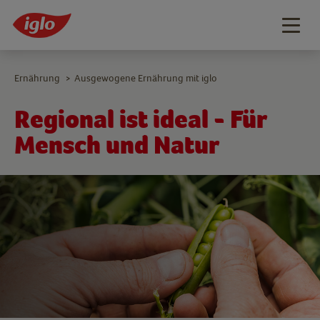
Togg
navig
Ernährung
Ausgewogene Ernährung mit iglo
>
Regional ist ideal - Für
Mensch und Natur