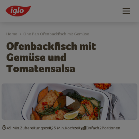
Togg
navig
Home
One Pan Ofenbackfisch mit Gemüse
>
Ofenbackfisch mit
Gemüse und
Tomatensalsa
45 Min.
Zubereitungszeit
25 Min.
Kochzeit
Einfach
2
Portionen