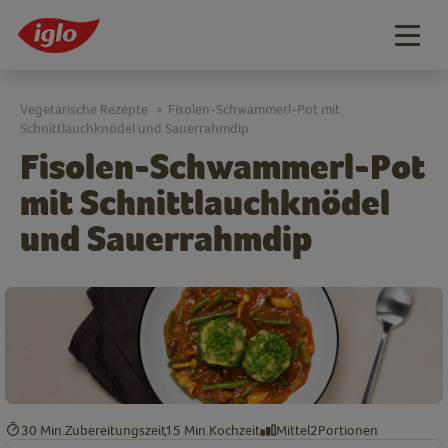
Togg
navig
Vegetarische Rezepte
Fisolen-Schwammerl-Pot mit
>
Schnittlauchknödel und Sauerrahmdip
Fisolen-Schwammerl-Pot
mit Schnittlauchknödel
und Sauerrahmdip
30 Min.
Zubereitungszeit
15 Min.
Kochzeit
Mittel
2
Portionen