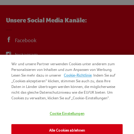
Unsere Social Media Kanäle:
Facebook
Instagram
Wir und unsere Partner verwenden Cookies unter anderem zum
YouTube
Personalisieren von Inhalten und zum Anpassen von Werbung.
Lesen Sie mehr dazu in unserer
Cookie-Richtlinie
. Indem Sie auf
„Cookies akzeptieren“ klicken, stimmen Sie auch zu, dass Ihre
Daten in Länder übertragen werden können, die möglicherweise
nicht das gleiche Datenschutzniveau wie die EU/UK bieten. Um
Cookies zu verwalten, klicken Sie auf „Cookie-Einstellungen“.
COPYRIGHT IGLO 2025
SITEMAP
Cookie Einstellungen
COOKIE-RICHTLINIE
KONTAKT
IMPRESSUM
Alle Cookies ablehnen