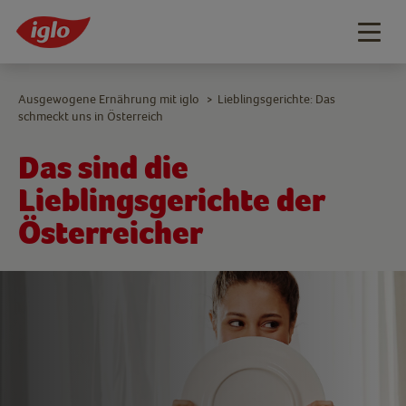
Togg
navig
Ausgewogene Ernährung mit iglo
Lieblingsgerichte: Das
>
schmeckt uns in Österreich
Das sind die
Lieblingsgerichte der
Österreicher