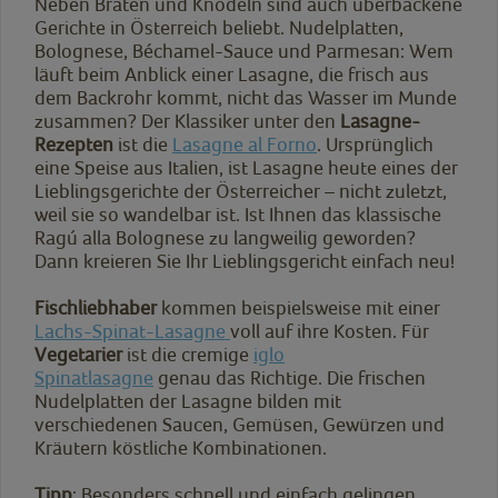
Neben Braten und Knödeln sind auch überbackene
Gerichte in Österreich beliebt. Nudelplatten,
Bolognese, Béchamel-Sauce und Parmesan: Wem
läuft beim Anblick einer Lasagne, die frisch aus
dem Backrohr kommt, nicht das Wasser im Munde
zusammen? Der Klassiker unter den
Lasagne-
Rezepten
ist die
Lasagne al Forno
. Ursprünglich
eine Speise aus Italien, ist Lasagne heute eines der
Lieblingsgerichte der Österreicher – nicht zuletzt,
weil sie so wandelbar ist. Ist Ihnen das klassische
Ragú alla Bolognese zu langweilig geworden?
Dann kreieren Sie Ihr Lieblingsgericht einfach neu!
Fischliebhaber
kommen beispielsweise mit einer
Lachs-Spinat-Lasagne
voll auf ihre Kosten. Für
Vegetarier
ist die cremige
iglo
Spinatlasagne
genau das Richtige. Die frischen
Nudelplatten der Lasagne bilden mit
verschiedenen Saucen, Gemüsen, Gewürzen und
Kräutern köstliche Kombinationen.
Tipp
: Besonders schnell und einfach gelingen