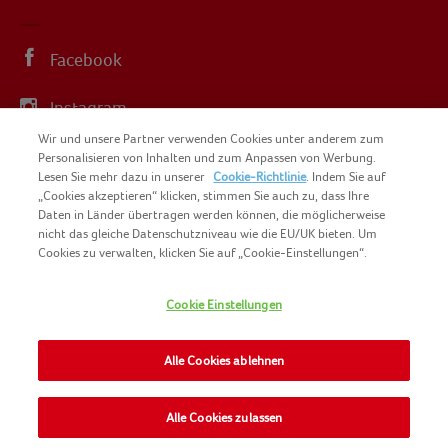
Facebook
Instagram
Wir und unsere Partner verwenden Cookies unter anderem zum
YouTube
Personalisieren von Inhalten und zum Anpassen von Werbung.
Lesen Sie mehr dazu in unserer
Cookie-Richtlinie
. Indem Sie auf
„Cookies akzeptieren“ klicken, stimmen Sie auch zu, dass Ihre
Daten in Länder übertragen werden können, die möglicherweise
nicht das gleiche Datenschutzniveau wie die EU/UK bieten. Um
Cookies zu verwalten, klicken Sie auf „Cookie-Einstellungen“.
COPYRIGHT IGLO 2025
SITEMAP
Cookie Einstellungen
COOKIE-RICHTLINIE
KONTAKT
IMPRESSUM
Alle Cookies ablehnen
NOMAD FOODS
NUTZUNGSBEDINGUNGEN
PRIVACY POLICY
Alle Cookies zulassen