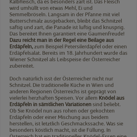
Kalbfleisch, da es besonders zart ist. Das Fleisch
wird umhüllt von etwas Mehl, Ei und
Semmelbröseln. Langsam in der Pfanne mit viel
Butterschmalz ausgebacken, bleibt das Schnitzel
saftig und zart, die Panade ist luftig und knusprig.
Das bereitet Ihnen garantiert eine Gaumenfreude!
Dazu reicht man in der Regel eine Beilage aus
Erdäpfeln,
zum Beispiel Petersilerdäpfel oder einen
Erdäpfelsalat. Bereits im 18. Jahrhundert wurde das
Wiener Schnitzel als Leibspeise der Österreicher
zubereitet.
Doch natürlich isst der Österreicher nicht nur
Schnitzel. Die traditionelle Küche in Wien und
anderen Regionen Österreichs ist geprägt von
vielerlei herzhaften Speisen. Vor allem
Knödel aus
Erdäpfeln
in sämtlichen Variationen
sind beliebt.
Ob Sie Knödel nun aus rohen oder gekochten
Erdäpfeln oder einer Mischung aus beidem
herstellen, ist letztlich Geschmackssache. Was sie
besonders köstlich macht, ist die Füllung. In
Österreich hat ein traditionelles Knödel-Essen eine