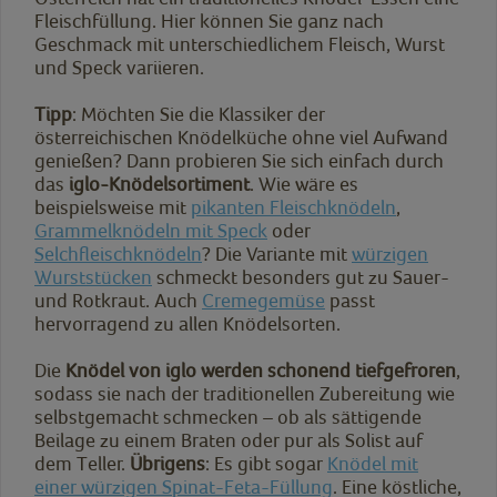
Fleischfüllung. Hier können Sie ganz nach
Geschmack mit unterschiedlichem Fleisch, Wurst
und Speck variieren.
Tipp
: Möchten Sie die Klassiker der
österreichischen Knödelküche ohne viel Aufwand
genießen? Dann probieren Sie sich einfach durch
das
iglo-Knödelsortiment
. Wie wäre es
beispielsweise mit
pikanten Fleischknödeln
,
Grammelknödeln mit Speck
oder
Selchfleischknödeln
? Die Variante mit
würzigen
Wurststücken
schmeckt besonders gut zu Sauer-
und Rotkraut. Auch
Cremegemüse
passt
hervorragend zu allen Knödelsorten.
Die
Knödel von iglo werden schonend tiefgefroren
,
sodass sie nach der traditionellen Zubereitung wie
selbstgemacht schmecken – ob als sättigende
Beilage zu einem Braten oder pur als Solist auf
dem Teller.
Übrigens
: Es gibt sogar
Knödel mit
einer würzigen Spinat-Feta-Füllung
. Eine köstliche,